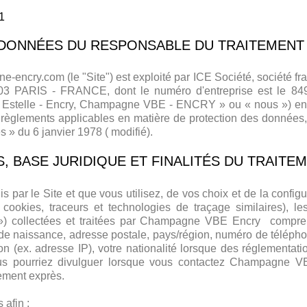
1
ORDONNÉES DU RESPONSABLE DU TRAITEMENT
e-encry.com
(le "Site") est exploité par ICE Société, société fr
003 PARIS - FRANCE, dont le numéro d'entreprise est le 8
stelle - Encry, Champagne VBE - ENCRY » ou « nous ») en 
t règlements applicables en matière de protection des données,
s » du 6 janvier 1978 ( modifié).
S, BASE JURIDIQUE ET FINALITÉS DU TRAITE
s par le Site et que vous utilisez, de vos choix et de la configu
cookies, traceurs et technologies de traçage similaires), l
») collectées et traitées par Champagne VBE Encry compren
de naissance, adresse postale, pays/région, numéro de télépho
on (ex. adresse IP), votre nationalité lorsque des réglementatio
ous pourriez divulguer lorsque vous contactez Champagne 
ement exprès.
afin :