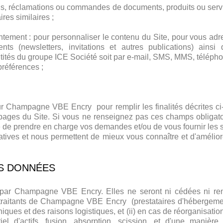
ns, réclamations ou commandes de documents, produits ou servi
res similaires ;
ntement : pour personnaliser le contenu du Site, pour vous adr
ents (newsletters, invitations et autres publications) ainsi 
tités du groupe ICE Société soit par e-mail, SMS, MMS, télépho
références ;
r Champagne VBE Encry pour remplir les finalités décrites ci
es pages du Site. Si vous ne renseignez pas ces champs obli
e de prendre en charge vos demandes et/ou de vous fournir les
atives et nous permettent de mieux vous connaître et d'amélio
ES DONNÉES
 par Champagne VBE Encry. Elles ne seront ni cédées ni ren
s-traitants de Champagne VBE Encry (prestataires d'hébergeme
hniques et des raisons logistiques, et (ii) en cas de réorganis
iel d'actifs, fusion, absorption, scission, et d'une manièr