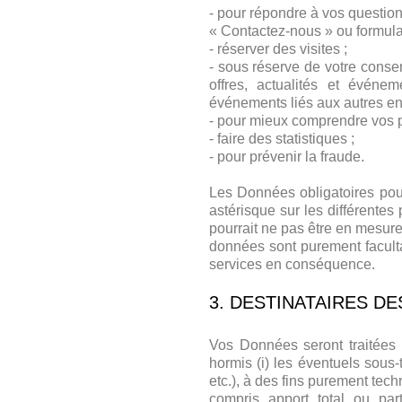
- pour répondre à vos questio
« Contactez-nous » ou formulai
- réserver des visites ;
- sous réserve de votre conse
offres, actualités et événem
événements liés aux autres en
- pour mieux comprendre vos p
- faire des statistiques ;
- pour prévenir la fraude.
Les Données obligatoires pou
astérisque sur les différent
pourrait ne pas être en mesur
données sont purement facult
services en conséquence.
3. DESTINATAIRES D
Vos Données seront traitées
hormis (i) les éventuels sou
etc.), à des fins purement tec
compris apport total ou part