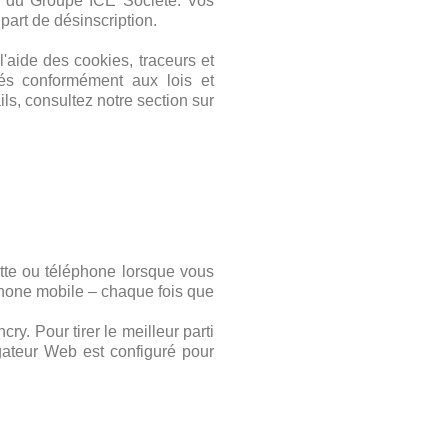
es du Groupe ICE Société. Vos
art de désinscription.
'aide des cookies, traceurs et
vés conformément aux lois et
ls, consultez notre section sur
ette ou téléphone lorsque vous
léphone mobile – chaque fois que
y. Pour tirer le meilleur parti
igateur Web est configuré pour