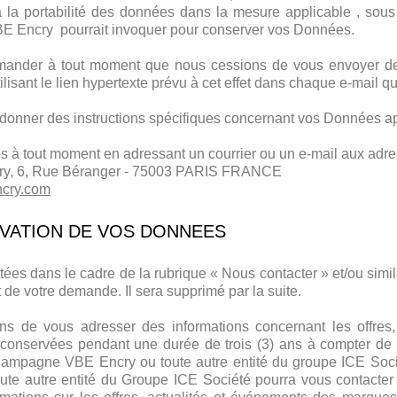
 à la portabilité des données dans la mesure applicable , sous
 Encry pourrait invoquer pour conserver vos Données.
mander à tout moment que nous cessions de vous envoyer des
ilisant le lien hypertexte prévu à cet effet dans chaque e-mail
onner des instructions spécifiques concernant vos Données ap
és à tout moment en adressant un courrier ou un e-mail aux adre
ry, 6, Rue Béranger - 75003 PARIS FRANCE
cry.com
RVATION DE VOS DONNEES
tées dans le cadre de la rubrique « Nous contacter » et/ou sim
 de votre demande. Il sera supprimé par la suite.
ns de vous adresser des informations concernant les offres
nservées pendant une durée de trois (3) ans à compter de la
hampagne VBE Encry ou toute autre entité du groupe ICE Sociét
 autre entité du Groupe ICE Société pourra vous contacter 