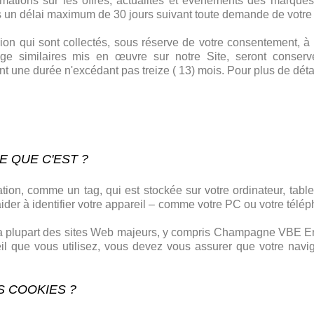
ormations sur les offres, actualités et événements des marqu
 un délai maximum de 30 jours suivant toute demande de votre p
ion qui sont collectés, sous réserve de votre consentement, à l
age similaires mis en œuvre sur notre Site, seront conser
 une durée n'excédant pas treize ( 13) mois. Pour plus de détai
E QUE C'EST ?
tion, comme un tag, qui est stockée sur votre ordinateur, tabl
ut aider à identifier votre appareil – comme votre PC ou votre té
la plupart des sites Web majeurs, y compris Champagne VBE Encr
reil que vous utilisez, vous devez vous assurer que votre nav
S COOKIES ?