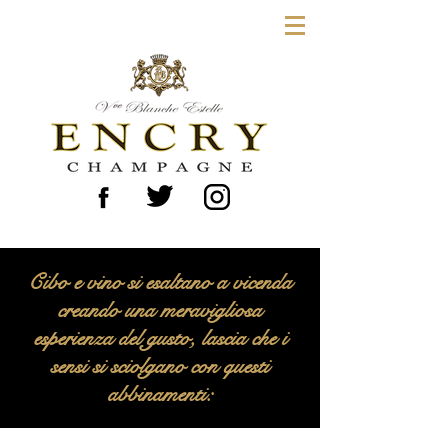
Cibo e vino si esaltano a vicenda
creando una meravigliosa
esperienza del gusto, lascia che i
sensi si sciolgano con questi
abbinamenti: