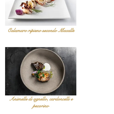
Calamaro ripieno secondo Macallè
Animelle di agnello, cardoncelli e
pecorino