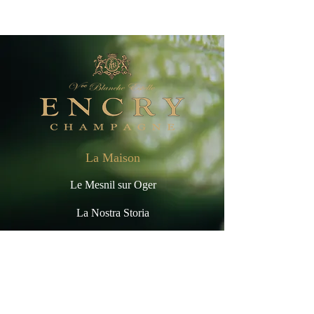
La Maison
Le Mesnil sur Oger
La Nostra Storia
Il Vigneto
Vinificazione
Cantina