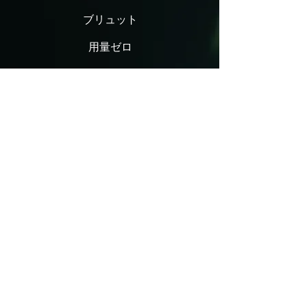
ブリュット
用量ゼロ
グランド ロゼ
ミレジム 2009
ミレジム 2012
ミレジム 2013
メディア
コンタクト
エンクライ・イン・ザ・ワールド
私たちのロゴ