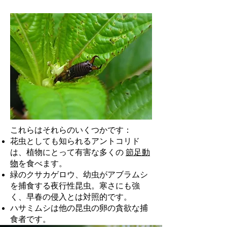
これらはそれらのいくつかです：
花虫としても知られるアントコリド
は、植物にとって有害な多くの
節足動
物
を食べます。
緑のクサカゲロウ、幼虫がアブラムシ
を捕食する夜行性昆虫。寒さにも強
く、早春の侵入とは対照的です。
ハサミムシは他の昆虫の卵の貪欲な捕
食者です。