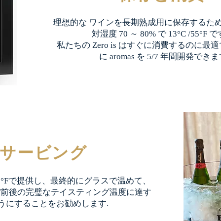
理想的な ワインを長期熟成用に保存するた
対湿度 70 ～ 80% で 13°C /55°F 
私たちの Zero is はすぐに消費するのに
に aromas を 5/7 年間開発でき
サービング
/ 40°Fで提供し、最終的にグラスで温めて、
4°-48°F前後の完璧なテイスティング温度に達す
うにすることをお勧めします.