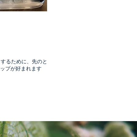
出するために、先のと
リップが好まれます
ズ